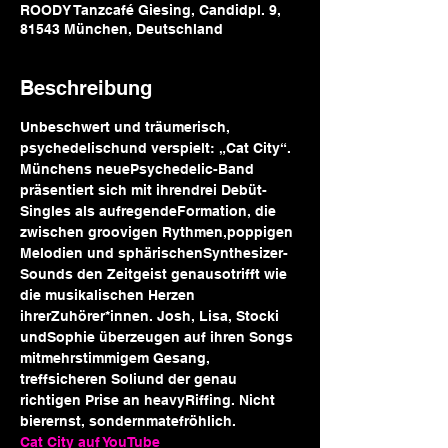
ROODY Tanzcafé Giesing, Candidpl. 9,
81543 München, Deutschland
Beschreibung
Unbeschwert und träumerisch, 
psychedelischund verspielt: „Cat City“. 
Münchens neuePsychedelic-Band 
präsentiert sich mit ihrendrei Debüt-
Singles als aufregendeFormation, die 
zwischen groovigen Rythmen,poppigen 
Melodien und sphärischenSynthesizer-
Sounds den Zeitgeist genausotrifft wie 
die musikalischen Herzen 
ihrerZuhörer*innen. Josh, Lisa, Stocki 
undSophie überzeugen auf ihren Songs 
mitmehrstimmigem Gesang, 
treffsicheren Soliund der genau 
richtigen Prise an heavyRiffing. Nicht 
bierernst, sondernmatefröhlich.
Cat City auf YouTube