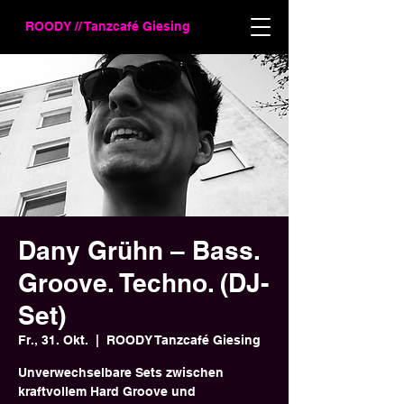
ROODY // Tanzcafé Giesing
Dany Grühn – Bass.
Groove. Techno. (DJ-
Set)
Fr., 31. Okt.
  |  
ROODY Tanzcafé Giesing
Unverwechselbare Sets zwischen
kraftvollem Hard Groove und