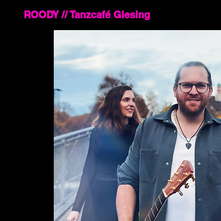
ROODY // Tanzcafé Giesing