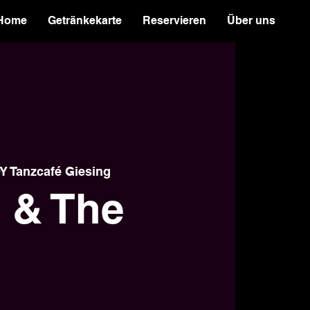
Home
Getränkekarte
Reservieren
Über uns
 Tanzcafé Giesing
 & The