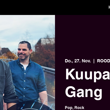
Do., 27. Nov.
  |  
ROODY
Kuupa
Gang
Pop, Rock