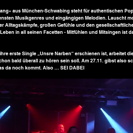
ang« aus München-Schwabing steht für authentischen Pop/
ensten Musikgenres und eingängigen Melodien. Lauscht m
r Alltagskämpfe, großen Gefühle und den gesellschaftlichen
ben in all seinen Facetten - Mitfühlen und Mitsingen ist d
re erste Single „Unsre Narben“ erschienen ist, arbeitet die
hon bald überall zu hören sein soll. Am 27.11. gibst also s
as da noch kommt. Also … SEI DABEI