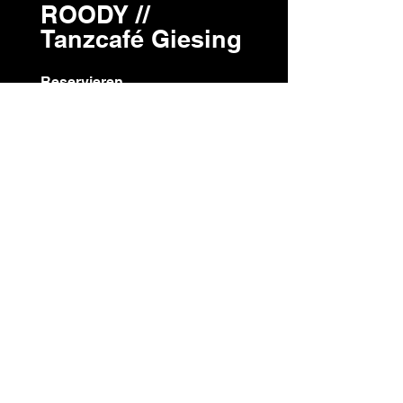
ROODY //
Tanzcafé Giesing
Reservieren
Booking: musik[at]roody-giesing.de
ROODY // Tanzcafé
Giesing
Candidplatz 9
81543 München
Tanzregeln
im ROODY
Impressum