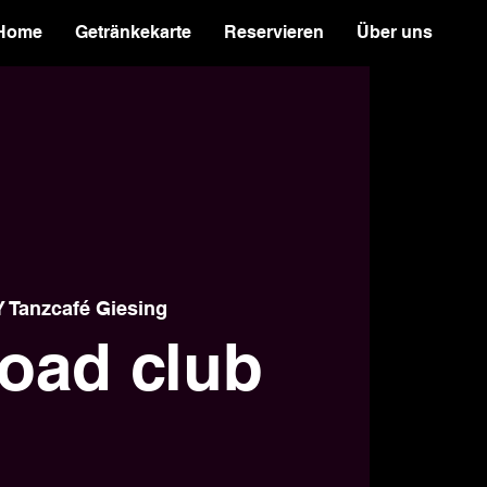
Home
Getränkekarte
Reservieren
Über uns
Tanzcafé Giesing
/oad club