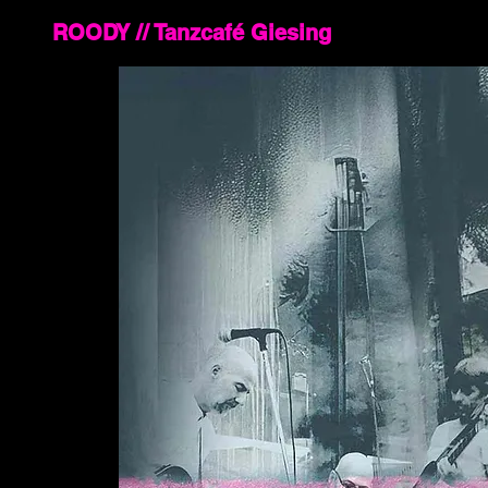
ROODY // Tanzcafé Giesing