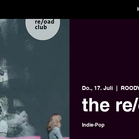
Do., 17. Juli
  |  
ROODY 
the re
Indie-Pop