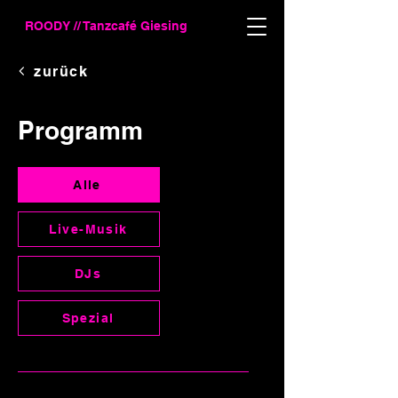
ROODY // Tanzcafé Giesing
zurück
Programm
Alle
Live-Musik
DJs
Spezial